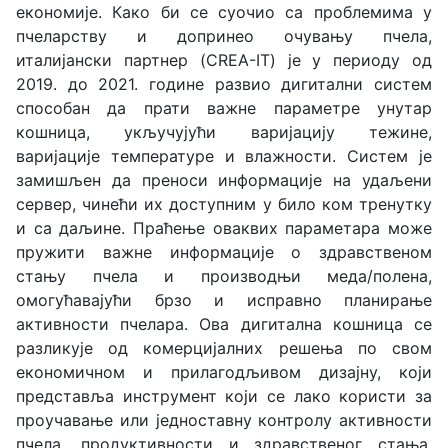
економије. Како би се суочио са проблемима у
пчеларству и допринео очувању пчела,
италијански партнер (CREA-IT) је у периоду од
2019. до 2021. године развио дигитални систем
способан да прати важне параметре унутар
кошница, укључујући варијацију тежине,
варијације температуре и влажности. Систем је
замишљен да преноси информације на удаљени
сервер, чинећи их доступним у било ком тренутку
и са даљине. Праћење оваквих параметара може
пружити важне информације о здравственом
стању пчела и производњи меда/полена,
омогућавајући брзо и исправно планирање
активности пчелара. Ова дигитална кошница се
разликује од комерцијалних решења по свом
економичном и прилагодљивом дизајну, који
представља инструмент који се лако користи за
проучавање или једноставну контролу активности
пчела, продуктивности и здравственог стања.