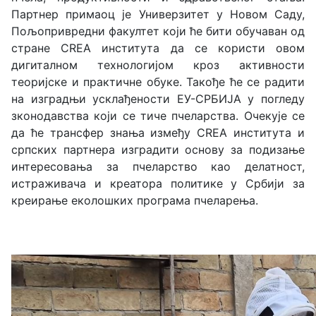
Партнер примаоц је Универзитет у Новом Саду,
Пољопривредни факултет који ће бити обучаван од
стране CREA института да се користи овом
дигиталном технологијом кроз активности
теоријске и практичне обуке. Такође ће се радити
на изградњи усклађености ЕУ-СРБИЈА у погледу
зконодавства који се тиче пчеларства. Очекује се
да ће трансфер знања између CREA института и
српских партнера изградити основу за подизање
интересовања за пчеларство као делатност,
истраживача и креатора политике у Србији за
креирање еколошких програма пчеларења.