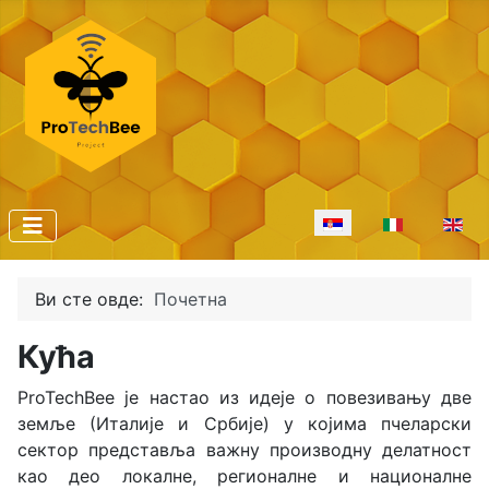
Изаберите ваш језик
Ви сте овде:
Почетна
Кућа
ProTechBee је настао из идеје о повезивању две
земље (Италије и Србије) у којима пчеларски
сектор представља важну производну делатност
као део локалне, регионалне и националне