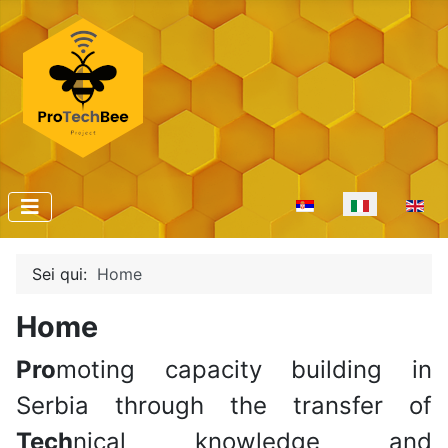
Seleziona la tua lingu
Sei qui:
Home
Home
Pro
moting capacity building in
Serbia through the transfer of
Tech
nical knowledge and